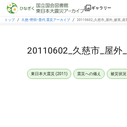
本文に飛ぶ
ギャラリー
トップ
久慈・野田・普代 震災アーカイブ
20110602_久慈市_屋外_被害_産
20110602_久慈市_屋
東日本大震災 (2011)
震災への備え
被災状況
メタデータ