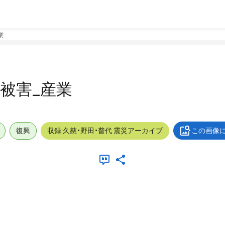
業
外_被害_産業
復興
収録:久慈・野田・普代 震災アーカイブ
この画像