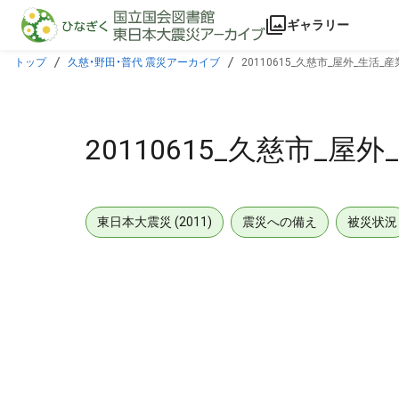
本文に飛ぶ
ギャラリー
トップ
久慈・野田・普代 震災アーカイブ
20110615_久慈市_屋外_生活_
20110615_久慈市_屋
東日本大震災 (2011)
震災への備え
被災状況
メタデータ