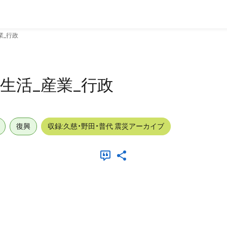
産業_行政
外_生活_産業_行政
復興
収録:久慈・野田・普代 震災アーカイブ