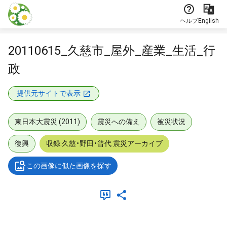
本文に飛ぶ
ヘルプ
English
20110615_久慈市_屋外_産業_生活_行
政
提供元サイトで表示
東日本大震災 (2011)
震災への備え
被災状況
復興
収録:久慈・野田・普代 震災アーカイブ
この画像に似た画像を探す