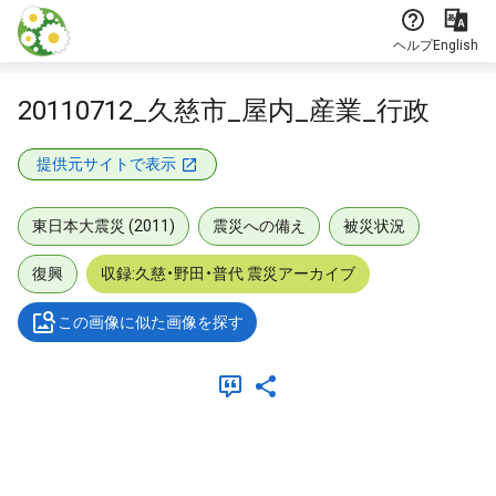
本文に飛ぶ
ヘルプ
English
20110712_久慈市_屋内_産業_行政
提供元サイトで表示
東日本大震災 (2011)
震災への備え
被災状況
復興
収録:久慈・野田・普代 震災アーカイブ
この画像に似た画像を探す
メタデータ