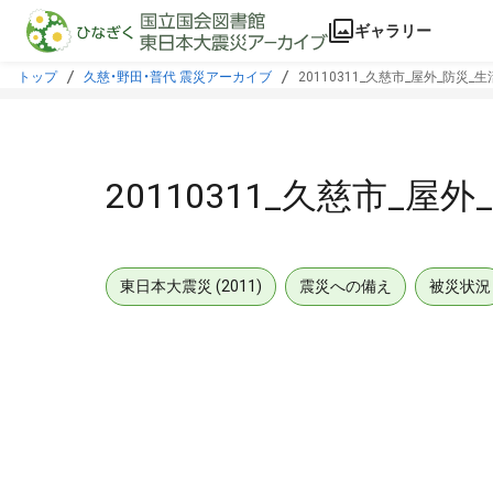
本文に飛ぶ
ギャラリー
トップ
久慈・野田・普代 震災アーカイブ
20110311_久慈市_屋外_防災_
20110311_久慈市_屋
東日本大震災 (2011)
震災への備え
被災状況
メタデータ