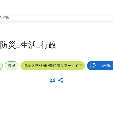
生活_行政
外_防災_生活_行政
復興
収録:久慈・野田・普代 震災アーカイブ
この画像