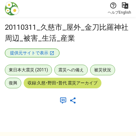
本文に飛ぶ
ヘルプ
English
20110311_久慈市_屋外_金刀比羅神社
周辺_被害_生活_産業
提供元サイトで表示
東日本大震災 (2011)
震災への備え
被災状況
復興
収録:久慈・野田・普代 震災アーカイブ
メタデータ