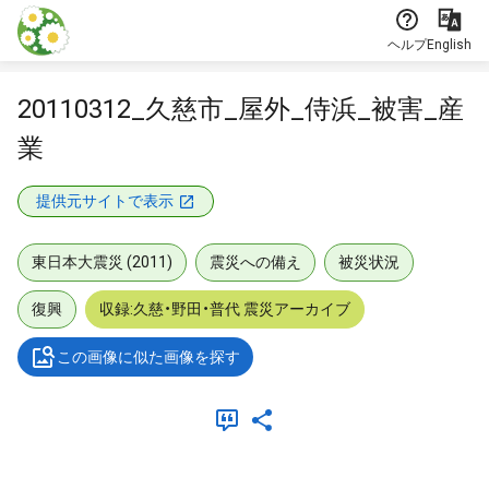
本文に飛ぶ
ヘルプ
English
20110312_久慈市_屋外_侍浜_被害_産
業
提供元サイトで表示
東日本大震災 (2011)
震災への備え
被災状況
復興
収録:久慈・野田・普代 震災アーカイブ
この画像に似た画像を探す