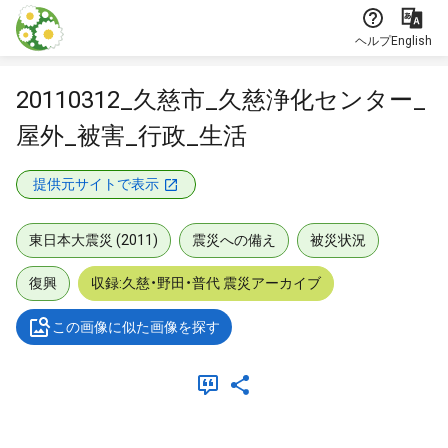
本文に飛ぶ
ヘルプ
English
20110312_久慈市_久慈浄化センター_
屋外_被害_行政_生活
提供元サイトで表示
東日本大震災 (2011)
震災への備え
被災状況
復興
収録:久慈・野田・普代 震災アーカイブ
この画像に似た画像を探す