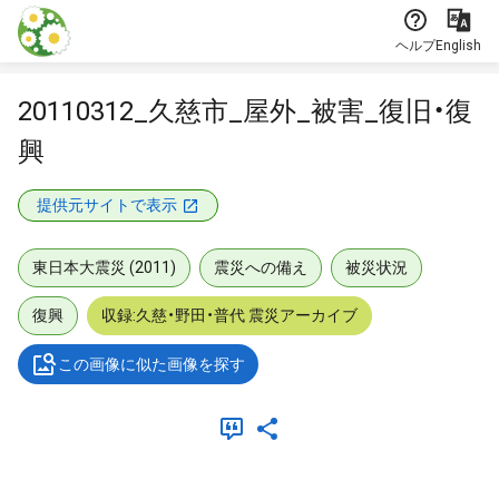
本文に飛ぶ
ヘルプ
English
20110312_久慈市_屋外_被害_復旧・復
興
提供元サイトで表示
東日本大震災 (2011)
震災への備え
被災状況
復興
収録:久慈・野田・普代 震災アーカイブ
この画像に似た画像を探す