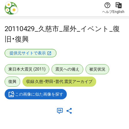
本文に飛ぶ
ヘルプ
English
20110429_久慈市_屋外_イベント_復
旧・復興
提供元サイトで表示
東日本大震災 (2011)
震災への備え
被災状況
復興
収録:久慈・野田・普代 震災アーカイブ
この画像に似た画像を探す