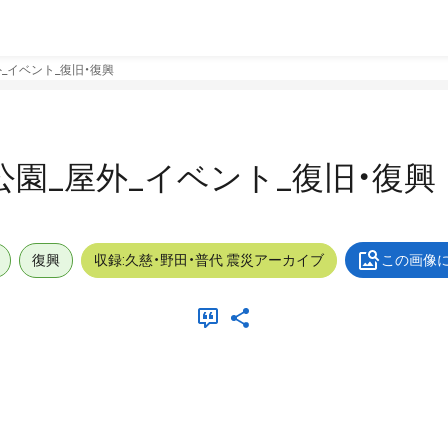
屋外_イベント_復旧・復興
巽山公園_屋外_イベント_復旧・復興
復興
収録:久慈・野田・普代 震災アーカイブ
この画像