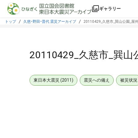
本文に飛ぶ
ギャラリー
トップ
久慈・野田・普代 震災アーカイブ
20110429_久慈市_巽山公園_
20110429_久慈市_
東日本大震災 (2011)
震災への備え
被災状況
メタデータ