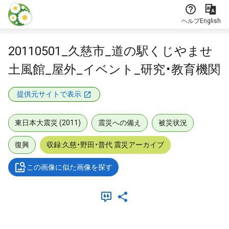
本文に飛ぶ
ヘルプ
English
20110501_久慈市_道の駅くじやませ
土風館_屋外_イベント_研究・教育機関
提供元サイトで表示
東日本大震災 (2011)
震災への備え
被災状況
復興
収録:久慈・野田・普代 震災アーカイブ
この画像に似た画像を探す