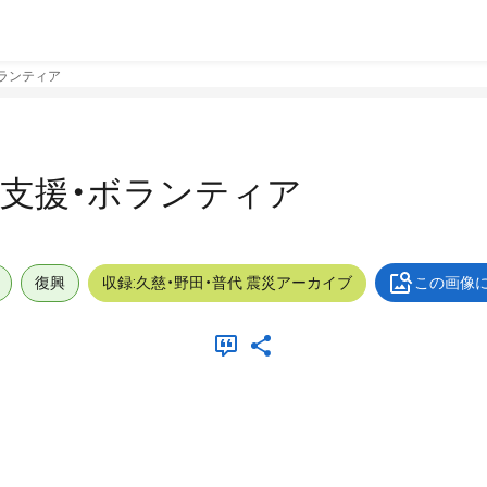
・ボランティア
屋外_支援・ボランティア
復興
収録:久慈・野田・普代 震災アーカイブ
この画像