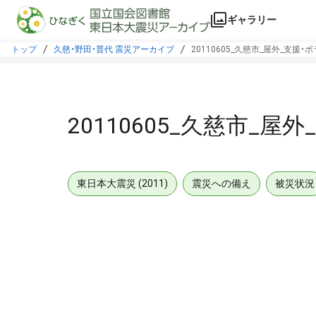
本文に飛ぶ
ギャラリー
トップ
久慈・野田・普代 震災アーカイブ
20110605_久慈市_屋外_支援
20110605_久慈市_
東日本大震災 (2011)
震災への備え
被災状況
メタデータ