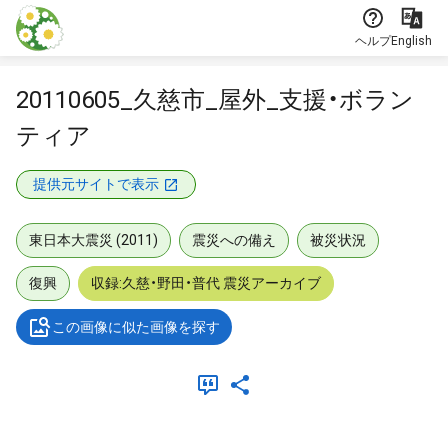
本文に飛ぶ
ヘルプ
English
20110605_久慈市_屋外_支援・ボラン
ティア
提供元サイトで表示
東日本大震災 (2011)
震災への備え
被災状況
復興
収録:久慈・野田・普代 震災アーカイブ
この画像に似た画像を探す