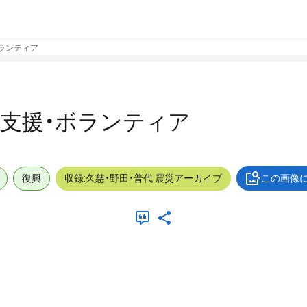
・ボランティア
屋外_支援・ボランティア
復興
収録:久慈・野田・普代 震災アーカイブ
この画像