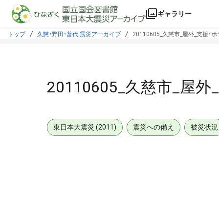
本文に飛ぶ
ギャラリー
トップ
久慈・野田・普代 震災アーカイブ
20110605_久慈市_屋外_支援
20110605_久慈市_
東日本大震災 (2011)
震災への備え
被災状況
メタデータ