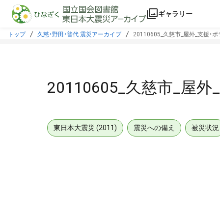
本文に飛ぶ
ギャラリー
トップ
久慈・野田・普代 震災アーカイブ
20110605_久慈市_屋外_支援
20110605_久慈市_
東日本大震災 (2011)
震災への備え
被災状況
メタデータ