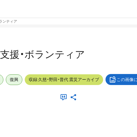
・ボランティア
屋外_支援・ボランティア
復興
収録:久慈・野田・普代 震災アーカイブ
この画像