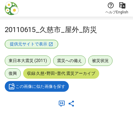
本文に飛ぶ
ヘルプ
English
20110615_久慈市_屋外_防災
提供元サイトで表示
東日本大震災 (2011)
震災への備え
被災状況
復興
収録:久慈・野田・普代 震災アーカイブ
この画像に似た画像を探す
メタデータ