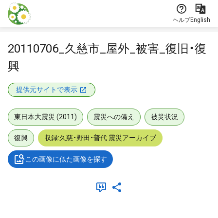
本文に飛ぶ
ヘルプ
English
20110706_久慈市_屋外_被害_復旧・復
興
提供元サイトで表示
東日本大震災 (2011)
震災への備え
被災状況
復興
収録:久慈・野田・普代 震災アーカイブ
この画像に似た画像を探す