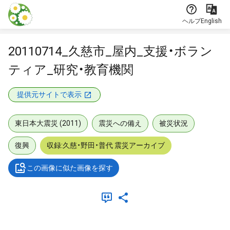
本文に飛ぶ
ヘルプ
English
20110714_久慈市_屋内_支援・ボラン
ティア_研究・教育機関
提供元サイトで表示
東日本大震災 (2011)
震災への備え
被災状況
復興
収録:久慈・野田・普代 震災アーカイブ
この画像に似た画像を探す