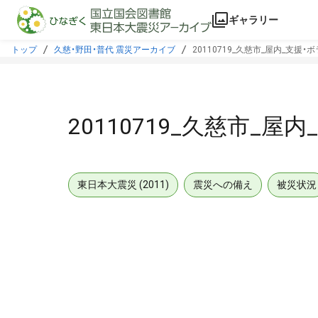
本文に飛ぶ
ギャラリー
トップ
久慈・野田・普代 震災アーカイブ
20110719_久慈市_屋内_支援
20110719_久慈市_
東日本大震災 (2011)
震災への備え
被災状況
メタデータ