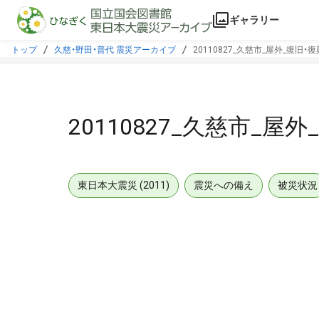
本文に飛ぶ
ギャラリー
トップ
久慈・野田・普代 震災アーカイブ
20110827_久慈市_屋外_復旧・
20110827_久慈市_屋
東日本大震災 (2011)
震災への備え
被災状況
メタデータ