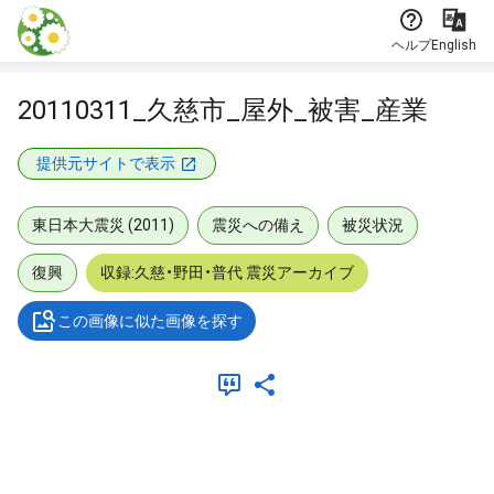
本文に飛ぶ
ヘルプ
English
20110311_久慈市_屋外_被害_産業
提供元サイトで表示
東日本大震災 (2011)
震災への備え
被災状況
復興
収録:久慈・野田・普代 震災アーカイブ
この画像に似た画像を探す
メタデータ