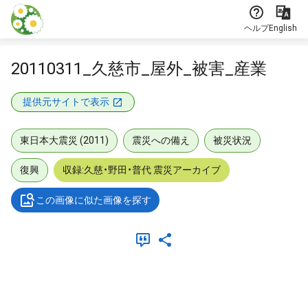
本文に飛ぶ
ヘルプ
English
20110311_久慈市_屋外_被害_産業
提供元サイトで表示
東日本大震災 (2011)
震災への備え
被災状況
復興
収録:久慈・野田・普代 震災アーカイブ
この画像に似た画像を探す
メタデータ