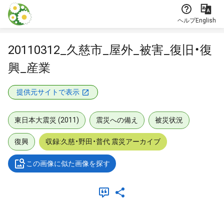
本文に飛ぶ
ヘルプ
English
20110312_久慈市_屋外_被害_復旧・復
興_産業
提供元サイトで表示
東日本大震災 (2011)
震災への備え
被災状況
復興
収録:久慈・野田・普代 震災アーカイブ
この画像に似た画像を探す