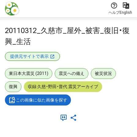
本文に飛ぶ
ヘルプ
English
20110312_久慈市_屋外_被害_復旧・復
興_生活
提供元サイトで表示
東日本大震災 (2011)
震災への備え
被災状況
復興
収録:久慈・野田・普代 震災アーカイブ
この画像に似た画像を探す