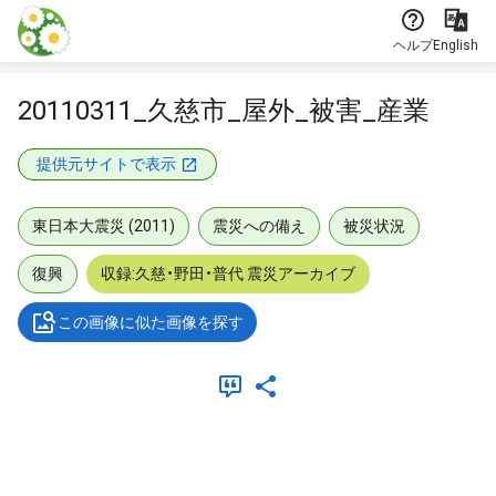
本文に飛ぶ
ヘルプ
English
20110311_久慈市_屋外_被害_産業
提供元サイトで表示
東日本大震災 (2011)
震災への備え
被災状況
復興
収録:久慈・野田・普代 震災アーカイブ
この画像に似た画像を探す
メタデータ