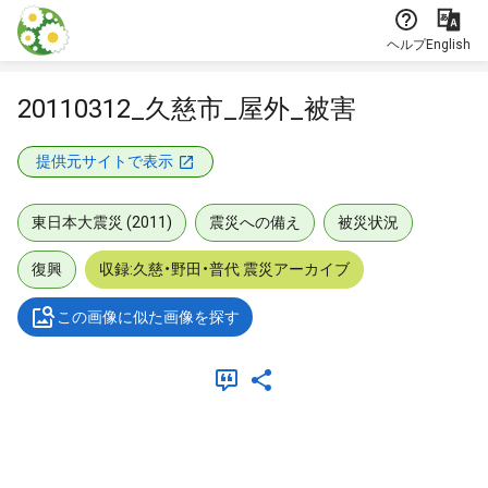
本文に飛ぶ
ヘルプ
English
20110312_久慈市_屋外_被害
提供元サイトで表示
東日本大震災 (2011)
震災への備え
被災状況
復興
収録:久慈・野田・普代 震災アーカイブ
この画像に似た画像を探す
メタデータ