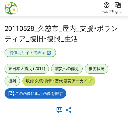
本文に飛ぶ
ヘルプ
English
20110528_久慈市_屋内_支援・ボラン
ティア_復旧・復興_生活
提供元サイトで表示
東日本大震災 (2011)
震災への備え
被災状況
復興
収録:久慈・野田・普代 震災アーカイブ
この画像に似た画像を探す