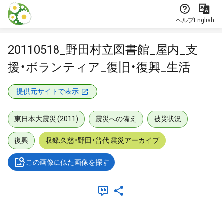
本文に飛ぶ
ヘルプ
English
20110518_野田村立図書館_屋内_支
援・ボランティア_復旧・復興_生活
提供元サイトで表示
東日本大震災 (2011)
震災への備え
被災状況
復興
収録:久慈・野田・普代 震災アーカイブ
この画像に似た画像を探す