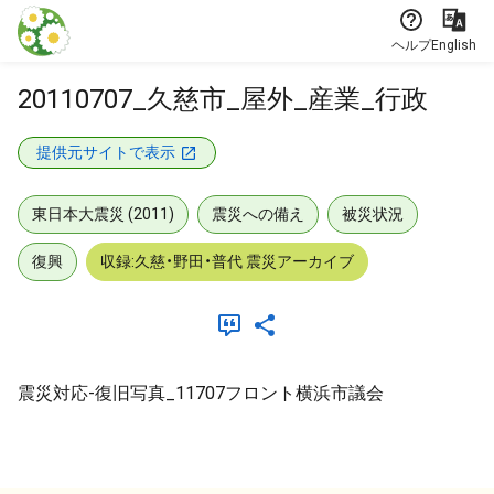
本文に飛ぶ
ヘルプ
English
20110707_久慈市_屋外_産業_行政
提供元サイトで表示
東日本大震災 (2011)
震災への備え
被災状況
復興
収録:久慈・野田・普代 震災アーカイブ
震災対応-復旧写真_11707フロント横浜市議会
メタデータ