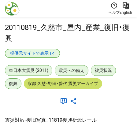
本文に飛ぶ
ヘルプ
English
20110819_久慈市_屋内_産業_復旧・復
興
提供元サイトで表示
東日本大震災 (2011)
震災への備え
被災状況
復興
収録:久慈・野田・普代 震災アーカイブ
震災対応-復旧写真_11819復興祈念レール