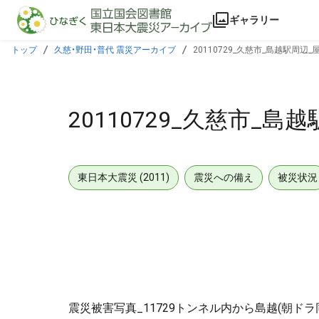
本文に飛ぶ
ギャラリー
トップ
久慈・野田・普代 震災アーカイブ
20110729_久慈市_島越駅周辺_
20110729_久慈市_島
東日本大震災 (2011)
震災への備え
被災状況
震災被害写真_11729トンネル内から島越(朝ドラ