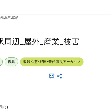
屋外_産業_被害
越駅周辺_屋外_産業_被害
復興
収録:久慈・野田・普代 震災アーカイブ
同じ)