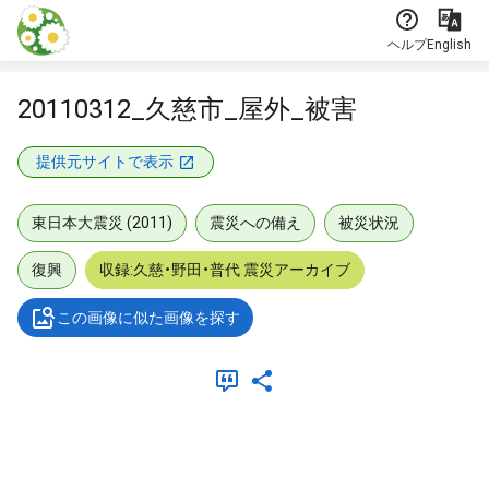
本文に飛ぶ
ヘルプ
English
20110312_久慈市_屋外_被害
提供元サイトで表示
東日本大震災 (2011)
震災への備え
被災状況
復興
収録:久慈・野田・普代 震災アーカイブ
この画像に似た画像を探す
メタデータ