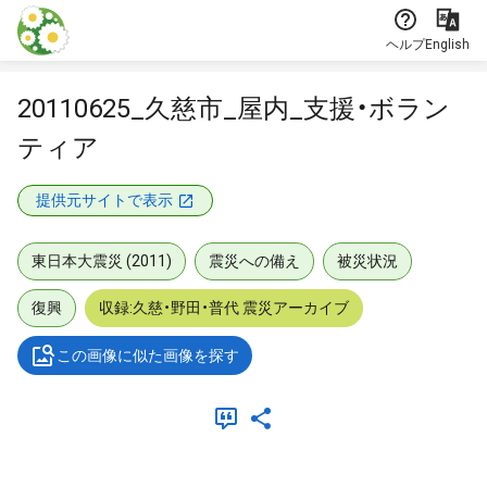
本文に飛ぶ
ヘルプ
English
20110625_久慈市_屋内_支援・ボラン
ティア
提供元サイトで表示
東日本大震災 (2011)
震災への備え
被災状況
復興
収録:久慈・野田・普代 震災アーカイブ
この画像に似た画像を探す