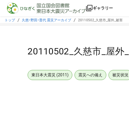
本文に飛ぶ
ギャラリー
トップ
久慈・野田・普代 震災アーカイブ
20110502_久慈市_屋外_被害
20110502_久慈市_屋外
東日本大震災 (2011)
震災への備え
被災状況
メタデータ