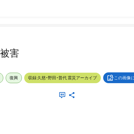
_被害
復興
収録:久慈・野田・普代 震災アーカイブ
この画像