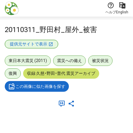
本文に飛ぶ
ヘルプ
English
20110311_野田村_屋外_被害
提供元サイトで表示
東日本大震災 (2011)
震災への備え
被災状況
復興
収録:久慈・野田・普代 震災アーカイブ
この画像に似た画像を探す
メタデータ