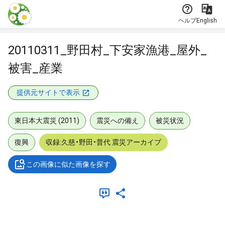
本文に飛ぶ
ヘルプ
English
20110311_野田村_下安家漁港_屋外_
被害_産業
提供元サイトで表示
東日本大震災 (2011)
震災への備え
被災状況
復興
収録:久慈・野田・普代 震災アーカイブ
この画像に似た画像を探す