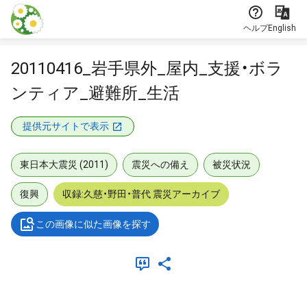
本文に飛ぶ
ヘルプ
English
20110416_岩手県外_屋内_支援・ボラ
ンティア_避難所_生活
提供元サイトで表示
東日本大震災 (2011)
震災への備え
被災状況
復興
収録:久慈・野田・普代 震災アーカイブ
この画像に似た画像を探す