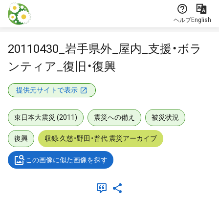
本文に飛ぶ
ヘルプ
English
20110430_岩手県外_屋内_支援・ボラ
ンティア_復旧・復興
提供元サイトで表示
東日本大震災 (2011)
震災への備え
被災状況
復興
収録:久慈・野田・普代 震災アーカイブ
この画像に似た画像を探す