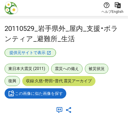
本文に飛ぶ
ヘルプ
English
20110529_岩手県外_屋内_支援・ボラ
ンティア_避難所_生活
提供元サイトで表示
東日本大震災 (2011)
震災への備え
被災状況
復興
収録:久慈・野田・普代 震災アーカイブ
この画像に似た画像を探す