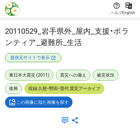
本文に飛ぶ
ヘルプ
English
20110529_岩手県外_屋内_支援・ボラ
ンティア_避難所_生活
提供元サイトで表示
東日本大震災 (2011)
震災への備え
被災状況
復興
収録:久慈・野田・普代 震災アーカイブ
この画像に似た画像を探す