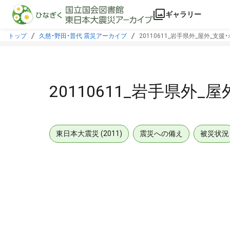
本文に飛ぶ
ギャラリー
トップ
久慈・野田・普代 震災アーカイブ
20110611_岩手県外_屋外_支
20110611_岩手県外
東日本大震災 (2011)
震災への備え
被災状況
メタデータ