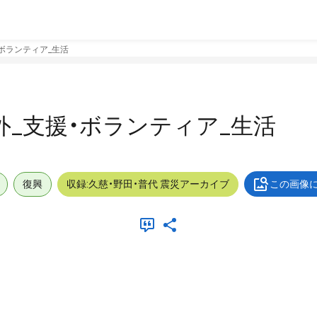
援・ボランティア_生活
_屋外_支援・ボランティア_生活
復興
収録:久慈・野田・普代 震災アーカイブ
この画像