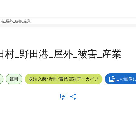
田港_屋外_被害_産業
野田村_野田港_屋外_被害_産業
復興
収録:久慈・野田・普代 震災アーカイブ
この画像