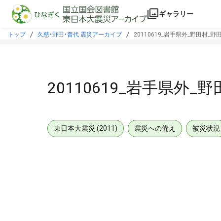
本文に飛ぶ
ギャラリー
トップ
久慈・野田・普代 震災アーカイブ
20110619_岩手県外_野田村_野
20110619_岩手県外_
東日本大震災 (2011)
震災への備え
被災状況
メタデータ