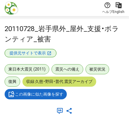
本文に飛ぶ
ヘルプ
English
20110728_岩手県外_屋外_支援・ボラ
ンティア_被害
提供元サイトで表示
東日本大震災 (2011)
震災への備え
被災状況
復興
収録:久慈・野田・普代 震災アーカイブ
この画像に似た画像を探す