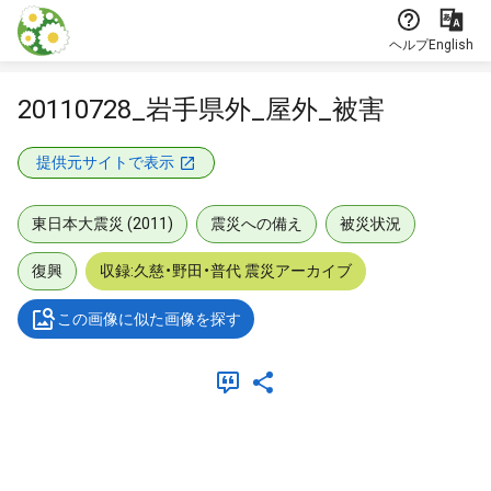
本文に飛ぶ
ヘルプ
English
20110728_岩手県外_屋外_被害
提供元サイトで表示
東日本大震災 (2011)
震災への備え
被災状況
復興
収録:久慈・野田・普代 震災アーカイブ
この画像に似た画像を探す
メタデータ