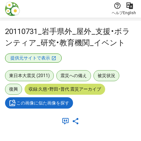
本文に飛ぶ
ヘルプ
English
20110731_岩手県外_屋外_支援・ボラ
ンティア_研究・教育機関_イベント
提供元サイトで表示
東日本大震災 (2011)
震災への備え
被災状況
復興
収録:久慈・野田・普代 震災アーカイブ
この画像に似た画像を探す