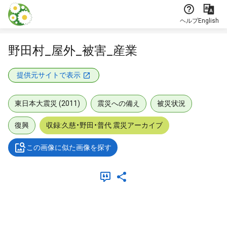
本文に飛ぶ
ヘルプ
English
野田村_屋外_被害_産業
提供元サイトで表示
東日本大震災 (2011)
震災への備え
被災状況
復興
収録:久慈・野田・普代 震災アーカイブ
この画像に似た画像を探す
メタデータ