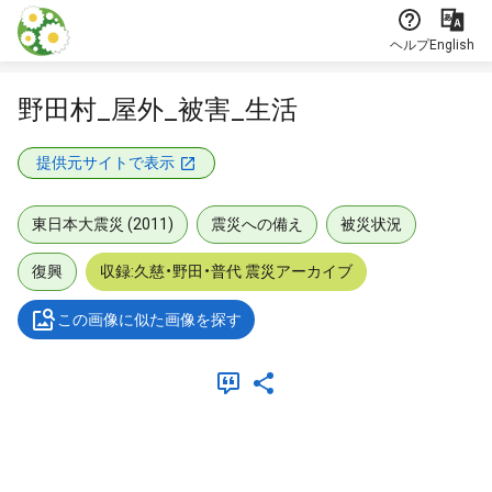
本文に飛ぶ
ヘルプ
English
野田村_屋外_被害_生活
提供元サイトで表示
東日本大震災 (2011)
震災への備え
被災状況
復興
収録:久慈・野田・普代 震災アーカイブ
この画像に似た画像を探す
メタデータ