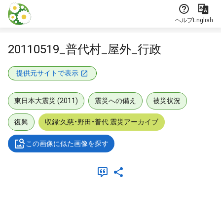
本文に飛ぶ
ヘルプ
English
20110519_普代村_屋外_行政
提供元サイトで表示
東日本大震災 (2011)
震災への備え
被災状況
復興
収録:久慈・野田・普代 震災アーカイブ
この画像に似た画像を探す
メタデータ