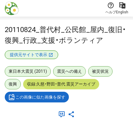
本文に飛ぶ
ヘルプ
English
20110824_普代村_公民館_屋内_復旧・
復興_行政_支援・ボランティア
提供元サイトで表示
東日本大震災 (2011)
震災への備え
被災状況
復興
収録:久慈・野田・普代 震災アーカイブ
この画像に似た画像を探す